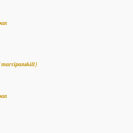
pan
d marcipanskilt)
pan