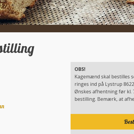
illing​
OBS!
Kagemænd skal bestilles se
ringes ind på Lystrup 862
​Ønskes afhentning før kl.
bestilling. Bemærk, at afhen
an
Best