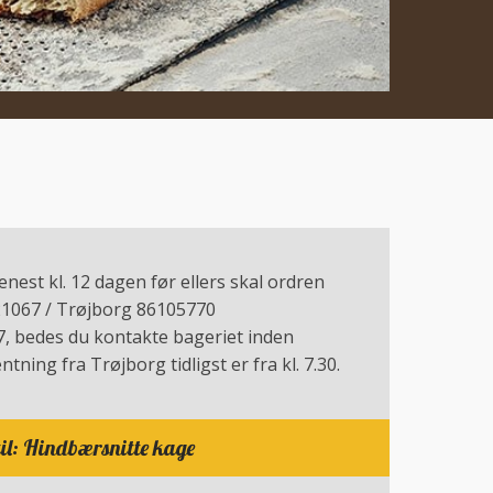
nest kl. 12 dagen før ellers skal ordren
21067 / Trøjborg 86105770
 7, bedes du kontakte bageriet inden
tning fra Trøjborg tidligst er fra kl. 7.30.
il: Hindbærsnitte kage