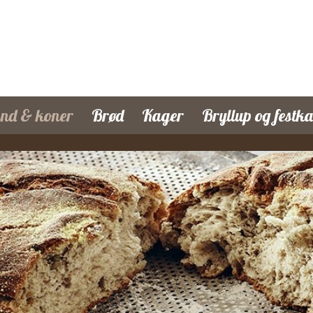
d & koner
Brød
Kager
Bryllup og festk