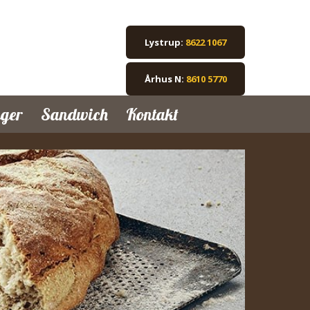
Lystrup:
8622 1067
Århus N:
8610 5770
ager
Sandwich
Kontakt