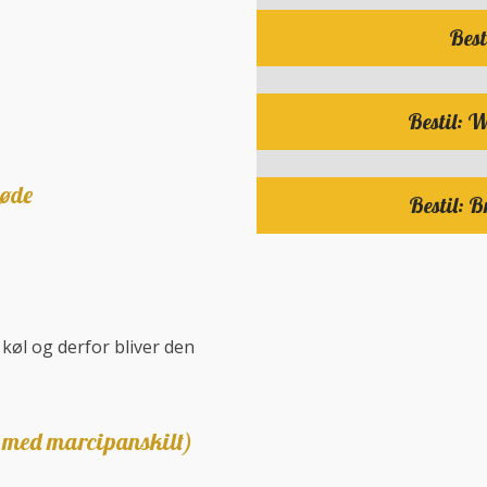
Best
Bestil: 
løde
Bestil: 
 køl og derfor bliver den
g med marcipanskilt)